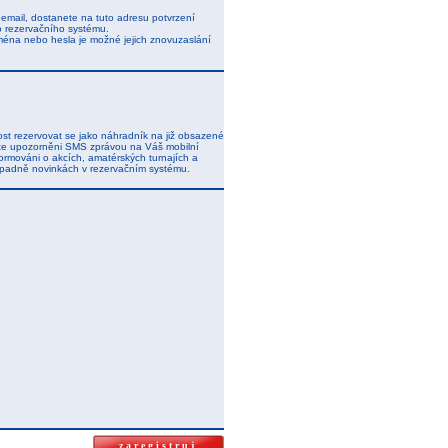
j email, dostanete na tuto adresu potvrzení
o rezervačního systému.
ména nebo hesla je možné jejich znovuzaslání
t rezervovat se jako náhradník na již obsazené
dete upozorněni SMS zprávou na Váš mobilní
ormováni o akcích, amatérských turnajích a
řípadně novinkách v rezervačním systému.