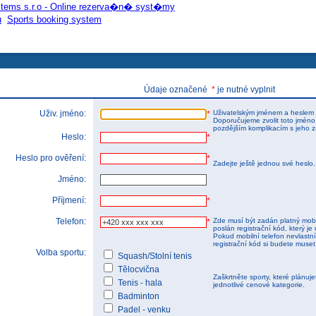
tems s.r.o - Online rezerva�n� syst�my
u
Sports booking system
Údaje označené
*
je nutné vyplnit
Uživ. jméno:
Uživatelským jménem a heslem 
*
Doporučujeme zvolit toto jméno
pozdějším komplikacím s jeho 
Heslo:
*
Heslo pro ověření:
*
Zadejte ještě jednou své heslo
Jméno:
Příjmení:
*
Telefon:
Zde musí být zadán platný mobi
*
poslán registrační kód, který je 
Pokud mobilní telefon nevlastnít
registrační kód si budete muset
Volba sportu:
Squash/Stolní tenis
Tělocvična
Zaškrtněte sporty, které plánuj
Tenis - hala
jednotlivé cenové kategorie.
Badminton
Padel - venku