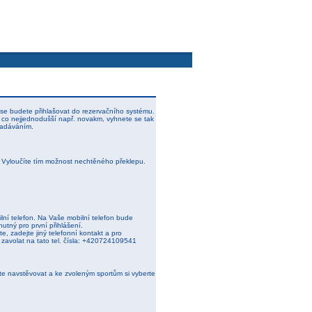
uživatel:
nepřihlášen
se budete přihlašovat do rezervačního systému.
 co nejjednodušší např. novakm, vyhnete se tak
zadáváním.
. Vyloučíte tím možnost nechtěného překlepu.
lní telefon. Na Vaše mobilní telefon bude
nutný pro první přihlášení.
e, zadejte jiný telefonní kontakt a pro
 zavolat na tato tel. čísla: +420724109541
ete navstěvovat a ke zvoleným sportům si vyberte