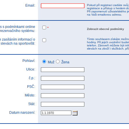
Email:
Pokud při registraci zadáte svů
registrace a přístup s heslem d
Při zapomenutí uživatelského j
na Vaši emailovou adresu.
s s podmínkami online
*
Zobrazit obecné podmínky
rezervačního systému:
 zasíláním informací o
Tímto souhlasem získáte možnos
hodiny. Při jejich uvolnění bu
 slevách na sportovišti:
telefon. Zároveň můžete být inf
slevách na zboží i službách, p
Pohlaví:
Muž
Žena
Ulice:
č.p.:
PSČ:
Město:
Stát:
Datum narození: