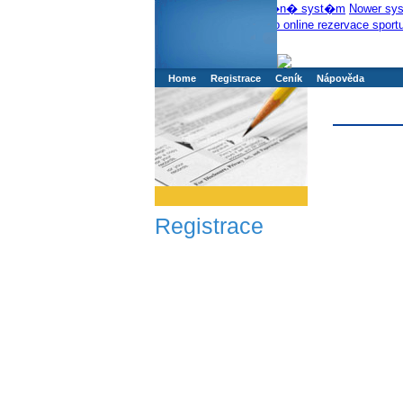
Booker online rezerva�n� syst�m
Nower sys
Rezervujse - Port�l pro online rezervace sport
Home
Registrace
Ceník
Nápověda
Registrace